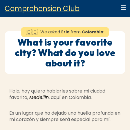
Comprehension Club
Sign in
🇨🇴
We asked
Eric
from
Colombia
:
Sign up
What is your favorite
city? What do you love
about it?
Transcript
Hola, hoy quiero hablarles sobre mi ciudad
favorita,
Medellín
, aquí en Colombia.
Es un lugar que ha dejado una huella profunda en
mi corazón y siempre será especial para mí.